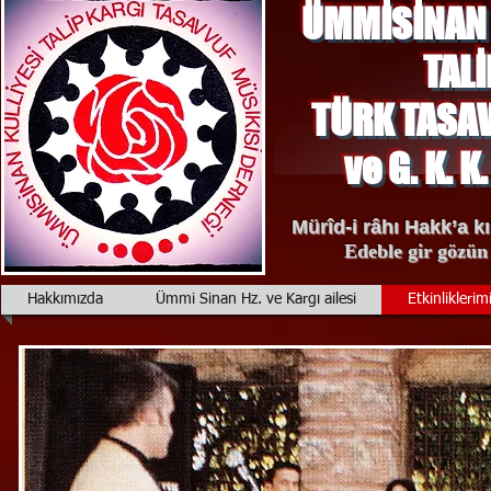
ÜMMİSİNAN 
TALİP K
TÜRK TASAVV
ve G. K. K. T
Mürîd-i râhı Hakk’a k
Edeble gir gözün
Hakkımızda
Ümmi Sinan Hz. ve Kargı ailesi
Etkinliklerim
Iburalar yapılcak