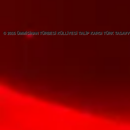
© 2016 ÜMMİSİNAN TÜRBESİ KÜLLİYESİ TALİP KARGI TÜRK TASAVVUF